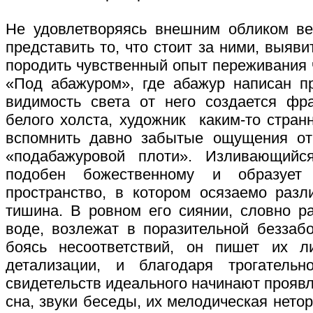
Не удовлетворяясь внешним обликом ве
представить то, что стоит за ними, выяви
породить чувственный опыт переживания 
«Под абажуром», где абажур написан п
видимость света от него создается фр
белого холста, художник каким-то стран
вспомнить давно забытые ощущения от 
«подабажуровой плоти». Изливающийс
подобен божественному и образует 
пространство, в котором осязаемо разл
тишина. В ровном его сиянии, словно ра
воде, возлежат в поразительной беззаб
боясь несоответствий, он пишет их л
детализации, и благодаря трогательн
свидетельств идеального начинают проявля
сна, звуки беседы, их мелодическая нето