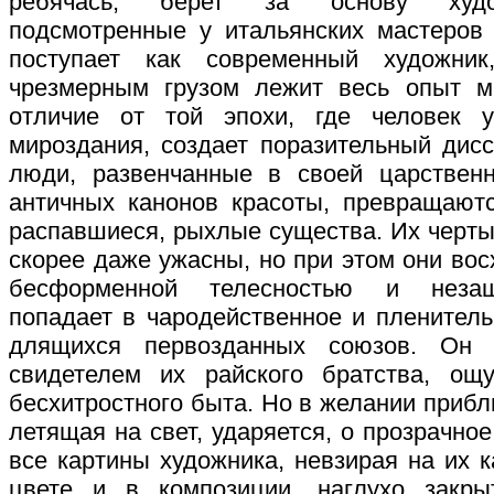
ребячась, берет за основу худо
подсмотренные у итальянских мастеров
поступает как современный художник
чрезмерным грузом лежит весь опыт ми
отличие от той эпохи, где человек у
мироздания, создает поразительный дисс
люди, развенчанные в своей царственн
античных канонов красоты, превращаютс
распавшиеся, рыхлые существа. Их черты
скорее даже ужасны, но при этом они во
бесформенной телесностью и незащ
попадает в чародейственное и пленитель
длящихся первозданных союзов. Он 
свидетелем их райского братства, ощ
бесхитростного быта. Но в желании прибли
летящая на свет, ударяется, о прозрачное
все картины художника, невзирая на их 
цвете и в композиции, наглухо закры